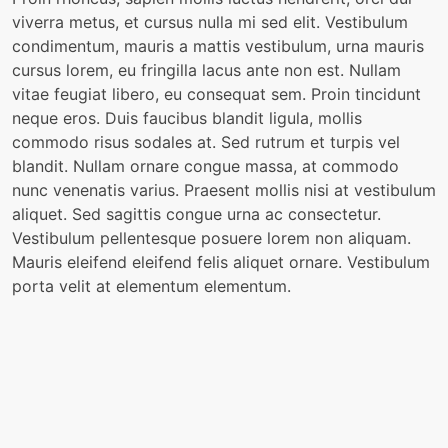
viverra metus, et cursus nulla mi sed elit. Vestibulum
condimentum, mauris a mattis vestibulum, urna mauris
cursus lorem, eu fringilla lacus ante non est. Nullam
vitae feugiat libero, eu consequat sem. Proin tincidunt
neque eros. Duis faucibus blandit ligula, mollis
commodo risus sodales at. Sed rutrum et turpis vel
blandit. Nullam ornare congue massa, at commodo
nunc venenatis varius. Praesent mollis nisi at vestibulum
aliquet. Sed sagittis congue urna ac consectetur.
Vestibulum pellentesque posuere lorem non aliquam.
Mauris eleifend eleifend felis aliquet ornare. Vestibulum
porta velit at elementum elementum.